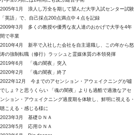
2005年1月 浪人し万全を期して望んだ大学入試センター試験
「英語」で、自己採点200点満点中４点を記録
2009年3月 多くの教授や優秀な友人達のおかげで大学を4年
間で卒業
2010年4月 新卒で入社した会社を自主退職し、この年から怒
涛の強制転職（修行）ラッシュと霊媒体質の本領発揮
2019年6月 「魂の闇夜」突入
2020年2月 「魂の闇夜」終了
2022年12月 今までのアセンション・アウェイクニングが噓
でしょ？と思うくらい 「魂の闇夜」よりも過酷で過激なアセ
ンション・アウェイクニング過度期を体験し、鮮明に視える・
聴こえる・感じる様に
2023年3月 基礎ＤＮＡ
2023年5月 応用ＤＮＡ