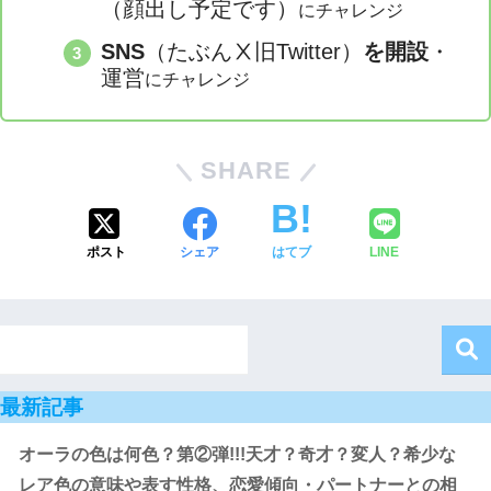
（顔出し予定です）
にチャレンジ
SNS
（たぶんⅩ旧Twitter）
を開設
・
運営
にチャレンジ
SHARE
ポスト
シェア
はてブ
LINE
最新記事
オーラの色は何色？第②弾!!!天才？奇才？変人？希少な
レア色の意味や表す性格、恋愛傾向・パートナーとの相