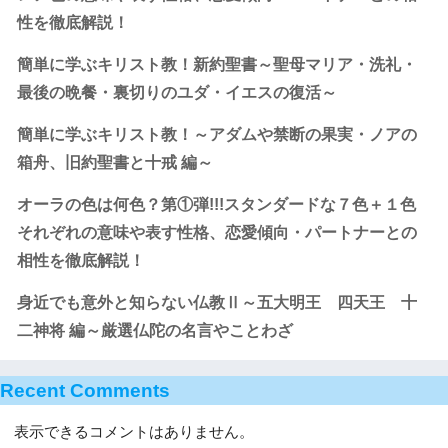
性を徹底解説！
簡単に学ぶキリスト教！新約聖書～聖母マリア・洗礼・
最後の晩餐・裏切りのユダ・イエスの復活～
簡単に学ぶキリスト教！～アダムや禁断の果実・ノアの
箱舟、旧約聖書と十戒 編～
オーラの色は何色？第①弾!!!スタンダードな７色＋１色
それぞれの意味や表す性格、恋愛傾向・パートナーとの
相性を徹底解説！
身近でも意外と知らない仏教Ⅱ～五大明王 四天王 十
二神将 編～厳選仏陀の名言やことわざ
Recent Comments
表示できるコメントはありません。