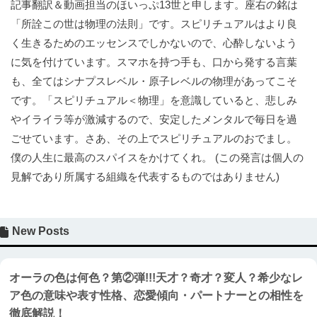
記事翻訳＆動画担当のほいっぷ13世と申します。座右の銘は
「所詮この世は物理の法則」です。スピリチュアルはより良
く生きるためのエッセンスでしかないので、心酔しないよう
に気を付けています。スマホを持つ手も、口から発する言葉
も、全てはシナプスレベル・原子レベルの物理があってこそ
です。「スピリチュアル＜物理」を意識していると、悲しみ
やイライラ等が激減するので、安定したメンタルで毎日を過
ごせています。さあ、その上でスピリチュアルのおでまし。
僕の人生に最高のスパイスをかけてくれ。 (この発言は個人の
見解であり所属する組織を代表するものではありません)
New Posts
オーラの色は何色？第②弾!!!天才？奇才？変人？希少なレ
ア色の意味や表す性格、恋愛傾向・パートナーとの相性を
徹底解説！