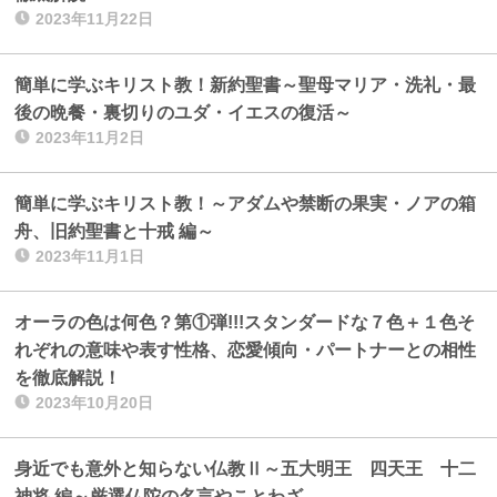
2023年11月22日
簡単に学ぶキリスト教！新約聖書～聖母マリア・洗礼・最
後の晩餐・裏切りのユダ・イエスの復活～
2023年11月2日
簡単に学ぶキリスト教！～アダムや禁断の果実・ノアの箱
舟、旧約聖書と十戒 編～
2023年11月1日
オーラの色は何色？第①弾!!!スタンダードな７色＋１色そ
れぞれの意味や表す性格、恋愛傾向・パートナーとの相性
を徹底解説！
2023年10月20日
身近でも意外と知らない仏教Ⅱ～五大明王 四天王 十二
神将 編～厳選仏陀の名言やことわざ