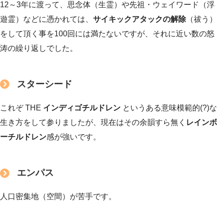
12～3年に渡って、思念体（生霊）や先祖・ウェイワード（浮
遊霊）などに憑かれては、
サイキックアタックの解除
（祓う）
をして頂く事を100回には満たないですが、それに近い数の怒
涛の繰り返しでした。
スターシード
これぞ THE
インディゴチルドレン
というある意味模範的(?)な
生き方をして参りましたが、現在はその余韻すら無く
レインボ
ーチルドレン
感が強いです。
エンパス
人口密集地（空間）が苦手です。