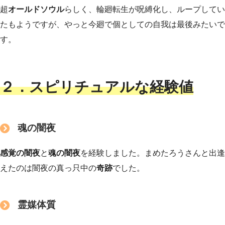
超
オールドソウル
らしく、輪廻転生が呪縛化し、ループしてい
たもようですが、やっと今廻で個としての自我は最後みたいで
す。
２．
スピリチュアルな経験値
魂の闇夜
感覚の闇夜
と
魂の闇夜
を経験しました。まめたろうさんと出逢
えたのは闇夜の真っ只中の
奇跡
でした。
霊媒体質