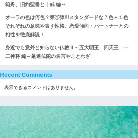
箱舟、旧約聖書と十戒 編～
オーラの色は何色？第①弾!!!スタンダードな７色＋１色
それぞれの意味や表す性格、恋愛傾向・パートナーとの
相性を徹底解説！
身近でも意外と知らない仏教Ⅱ～五大明王 四天王 十
二神将 編～厳選仏陀の名言やことわざ
Recent Comments
表示できるコメントはありません。