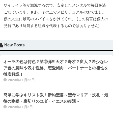
やイライラ等が激減するので、安定したメンタルで毎日を過
ごせています。さあ、その上でスピリチュアルのおでまし。
僕の人生に最高のスパイスをかけてくれ。 (この発言は個人の
見解であり所属する組織を代表するものではありません)
New Posts
オーラの色は何色？第②弾!!!天才？奇才？変人？希少なレ
ア色の意味や表す性格、恋愛傾向・パートナーとの相性を
徹底解説！
2023年11月22日
簡単に学ぶキリスト教！新約聖書～聖母マリア・洗礼・最
後の晩餐・裏切りのユダ・イエスの復活～
2023年11月2日