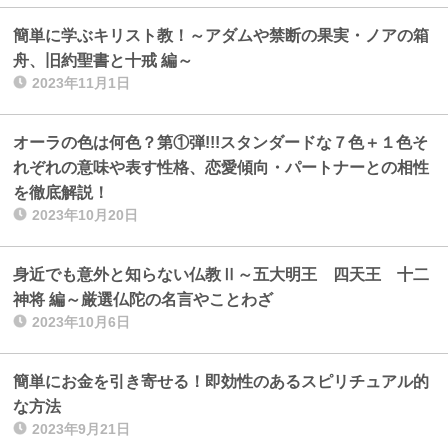
簡単に学ぶキリスト教！～アダムや禁断の果実・ノアの箱
舟、旧約聖書と十戒 編～
2023年11月1日
オーラの色は何色？第①弾!!!スタンダードな７色＋１色そ
れぞれの意味や表す性格、恋愛傾向・パートナーとの相性
を徹底解説！
2023年10月20日
身近でも意外と知らない仏教Ⅱ～五大明王 四天王 十二
神将 編～厳選仏陀の名言やことわざ
2023年10月6日
簡単にお金を引き寄せる！即効性のあるスピリチュアル的
な方法
2023年9月21日