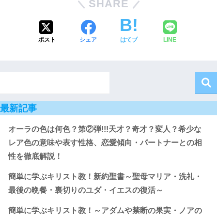
SHARE
ポスト
シェア
はてブ
LINE
最新記事
オーラの色は何色？第②弾!!!天才？奇才？変人？希少な
レア色の意味や表す性格、恋愛傾向・パートナーとの相
性を徹底解説！
簡単に学ぶキリスト教！新約聖書～聖母マリア・洗礼・
最後の晩餐・裏切りのユダ・イエスの復活～
簡単に学ぶキリスト教！～アダムや禁断の果実・ノアの