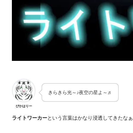
きらきら光～♪夜空の星よ～♬
ぴかはりー
ライトワーカー
という言葉はかなり浸透してきたなぁ