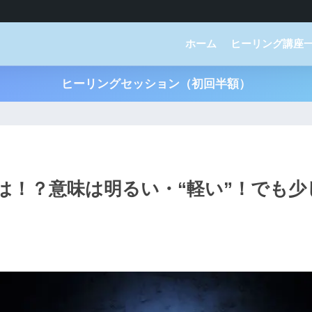
ホーム
ヒーリング講座
ヒーリングセッション（初回半額）
は！？意味は明るい・“軽い”！でも