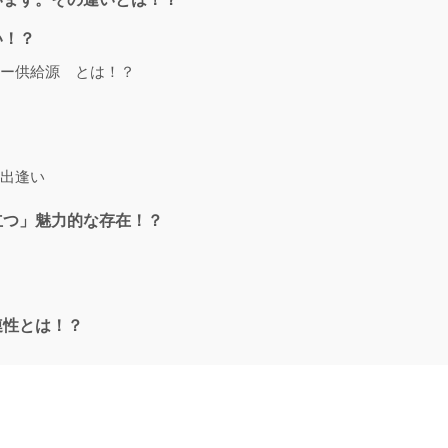
い！？
ー供給源 とは！？
出逢い
立つ」魅力的な存在！？
連性とは！？