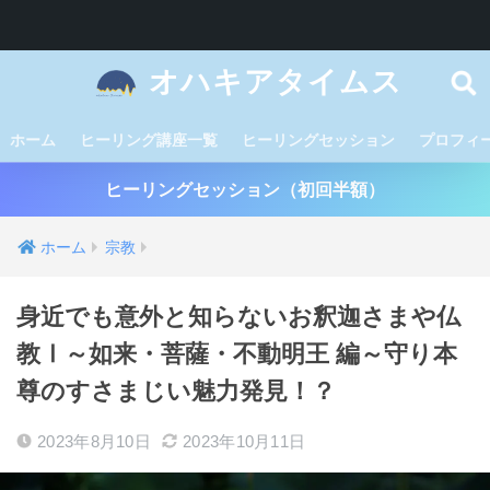
オハキアタイムス
ホーム
ヒーリング講座一覧
ヒーリングセッション
プロフィ
ヒーリングセッション（初回半額）
ホーム
宗教
身近でも意外と知らないお釈迦さまや仏
教Ⅰ～如来・菩薩・不動明王 編～守り本
尊のすさまじい魅力発見！？
2023年8月10日
2023年10月11日