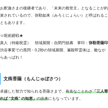
お釈迦さまの後継者であり、「未来の救世主」となることが約
束されているので、弥勒如来（みろくにょらい）と呼ばれるこ
ともあります。
☆呪術廻戦★
真人（特級呪霊） 領域展開：自閉円頓裹 掌印：
弥勒菩薩印
渋谷事変での黒閃・0.2秒の領域展開、遍殺即霊体は、敵なが
らあっぱれ！
文殊菩薩（もんじゅぼさつ）
卓越した智力で知られる菩薩さまで、
有名なことわざ
「三人寄
れば “文殊” の知恵」
の由来
にもなっています。