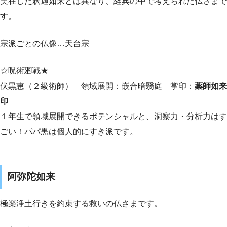
実在した釈迦如来とは異なり、経典の中で考えられた仏さまで
す。
宗派ごとの仏像…天台宗
☆呪術廻戦★
伏黒恵（２級術師） 領域展開：嵌合暗翳庭 掌印：
薬師如来
印
１年生で領域展開できるポテンシャルと、洞察力・分析力はす
ごい！パパ黒は個人的にすき派です。
阿弥陀如来
極楽浄土行きを約束する救いの仏さまです。