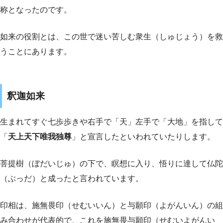
称となったのです。
如来の役割とは、この世で迷い苦しむ衆生（しゅじょう）を救
うことにあります。
釈迦如来
生まれてすぐ七歩歩きや右手で「天」左手で「大地」を指して
「
天上天下唯我独尊
」と宣言したといわれていたりします。
菩提樹（ぼだいじゅ）の下で、瞑想に入り、悟りに達して仏陀
（ぶっだ）と成ったと言われています。
印相は、施無畏印（せむいいん）と与願印（よがんいん）の組
み合わせが代表的で、これを施無畏与願印（せむいよがんい