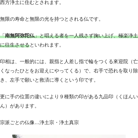
西方浄土に住むとされます。
無限の寿命と無限の光を持つとされる仏です。
「
南無阿弥陀仏
」と唱える者を一人残さず掬い上げ、極楽浄土
に往生させる
といわれます。
印相は、一般的には、親指と人差し指で輪をつくる來迎院（亡
くなったひとをお迎えにやってくる）で、右手で恐れを取り除
き、左手で願いと救済に導くという印です。
更に手の位置の違いにより９種類の印がある九品印（くほんい
ん）があります。
宗派ごとの仏像…浄土宗・浄土真宗