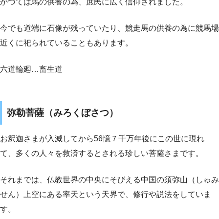
かつては馬の供養の為、庶民に広く信仰されました。
今でも道端に石像が残っていたり、競走馬の供養の為に競馬場
近くに祀られていることもあります。
六道輪廻…畜生道
弥勒菩薩（みろくぼさつ）
お釈迦さまが入滅してから56憶７千万年後にこの世に現れ
て、多くの人々を救済するとされる珍しい菩薩さまです。
それまでは、仏教世界の中央にそびえる中国の須弥山（しゅみ
せん）上空にある率天という天界で、修行や説法をしていま
す。