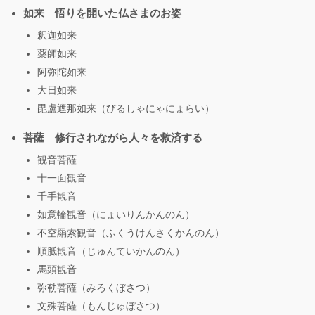
如来 悟りを開いた仏さまのお姿
釈迦如来
薬師如来
阿弥陀如来
大日如来
毘盧遮那如来（びるしゃにゃにょらい）
菩薩 修行されながら人々を救済する
観音菩薩
十一面観音
千手観音
如意輪観音（にょいりんかんのん）
不空羂索観音（ふくうけんさくかんのん）
順胝観音（じゅんていかんのん）
馬頭観音
弥勒菩薩（みろくぼさつ）
文殊菩薩（もんじゅぼさつ）