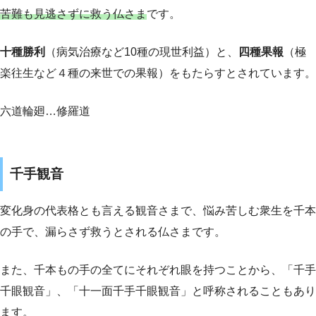
苦難も見逃さずに救う仏さま
です。
十種勝利
（病気治療など10種の現世利益）と、
四種果報
（極
楽往生など４種の来世での果報）をもたらすとされています。
六道輪廻…修羅道
千手観音
変化身の代表格とも言える観音さまで、悩み苦しむ衆生を千本
の手で、漏らさず救うとされる仏さまです。
また、千本もの手の全てにそれぞれ眼を持つことから、「千手
千眼観音」、「十一面千手千眼観音」と呼称されることもあり
ます。