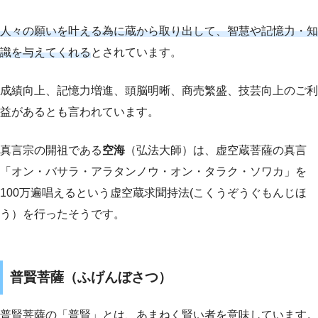
人々の願いを叶える為に蔵から取り出して、智慧や記憶力・知
識を与えてくれる
とされています。
成績向上、記憶力増進、頭脳明晰、商売繁盛、技芸向上のご利
益があるとも言われています。
真言宗の開祖である
空海
（弘法大師）は、虚空蔵菩薩の真言
「オン・バサラ・アラタンノウ・オン・タラク・ソワカ」を
100万遍唱えるという虚空蔵求聞持法(こくうぞうぐもんじほ
う）を行ったそうです。
普賢菩薩（ふげんぼさつ）
普賢菩薩の「普賢」とは、あまねく賢い者を意味しています。