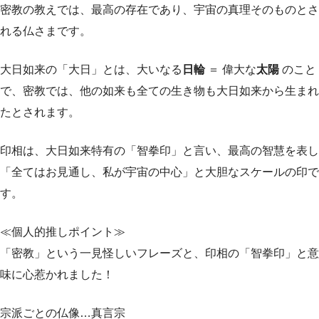
密教の教えでは、最高の存在であり、宇宙の真理そのものとさ
れる仏さまです。
大日如来の「大日」とは、大いなる
日輪
＝ 偉大な
太陽
のこと
で、密教では、他の如来も全ての生き物も大日如来から生まれ
たとされます。
印相は、大日如来特有の「智拳印」と言い、最高の智慧を表し
「全てはお見通し、私が宇宙の中心」と大胆なスケールの印で
す。
≪個人的推しポイント≫
「密教」という一見怪しいフレーズと、印相の「智拳印」と意
味に心惹かれました！
宗派ごとの仏像…真言宗